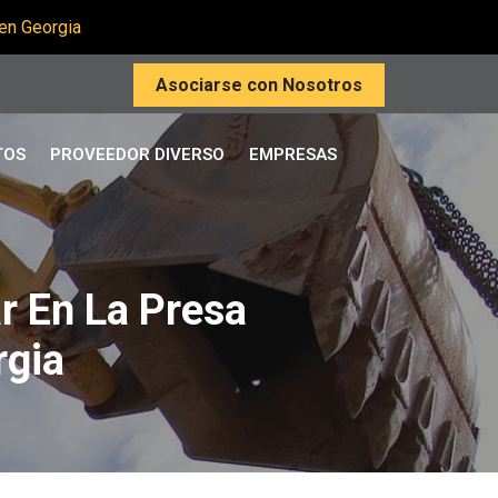
 en Georgia
Asociarse con Nosotros
TOS
PROVEEDOR DIVERSO
EMPRESAS
r En La Presa
rgia